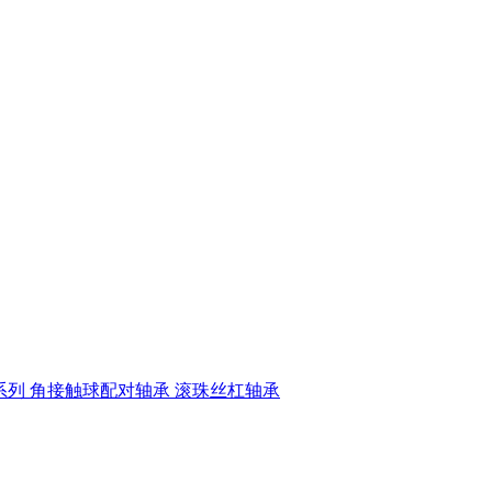
系列
角接触球配对轴承
滚珠丝杠轴承