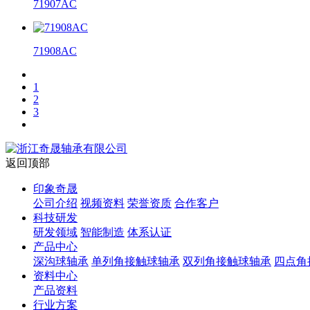
71907AC
71908AC
1
2
3
返回顶部
印象奇晟
公司介绍
视频资料
荣誉资质
合作客户
科技研发
研发领域
智能制造
体系认证
产品中心
深沟球轴承
单列角接触球轴承
双列角接触球轴承
四点角
资料中心
产品资料
行业方案