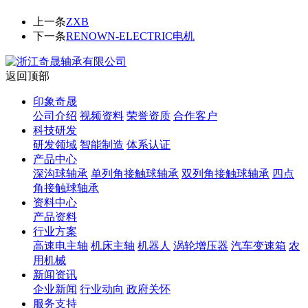
上一条
ZXB
下一条
RENOWN-ELECTRIC电机
返回顶部
印象奇晟
公司介绍
视频资料
荣誉资质
合作客户
科技研发
研发领域
智能制造
体系认证
产品中心
深沟球轴承
单列角接触球轴承
双列角接触球轴承
四点
角接触球轴承
资料中心
产品资料
行业方案
高速电主轴
机床主轴
机器人
涡轮增压器
汽车变速箱
农
用机械
新闻资讯
企业新闻
行业动向
政府关怀
服务支持