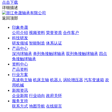
点击下载
详细描述
返回顶部
印象奇晟
公司介绍
视频资料
荣誉资质
合作客户
科技研发
研发领域
智能制造
体系认证
产品中心
深沟球轴承
单列角接触球轴承
双列角接触球轴承
四点
角接触球轴承
资料中心
产品资料
行业方案
高速电主轴
机床主轴
机器人
涡轮增压器
汽车变速箱
农
用机械
新闻资讯
企业新闻
行业动向
政府关怀
服务支持
联系方式
地图导航
在线留言