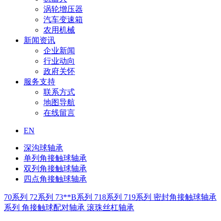
涡轮增压器
汽车变速箱
农用机械
新闻资讯
企业新闻
行业动向
政府关怀
服务支持
联系方式
地图导航
在线留言
EN
深沟球轴承
单列角接触球轴承
双列角接触球轴承
四点角接触球轴承
70系列
72系列
73**B系列
718系列
719系列
密封角接触球轴承
系列
角接触球配对轴承
滚珠丝杠轴承