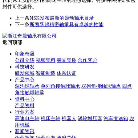
代机床上安静运行的高速主轴的理想选择。有多种保持架和密
封件可供选择。
上一条
NSK发布最新的滚动轴承目录
下一条
斯凯孚超精密轴承具有卓越的性能
返回顶部
印象奇晟
公司介绍
视频资料
荣誉资质
合作客户
科技研发
研发领域
智能制造
体系认证
产品中心
深沟球轴承
单列角接触球轴承
双列角接触球轴承
四点
角接触球轴承
资料中心
产品资料
行业方案
高速电主轴
机床主轴
机器人
涡轮增压器
汽车变速箱
农
用机械
新闻资讯
企业新闻
行业动向
政府关怀