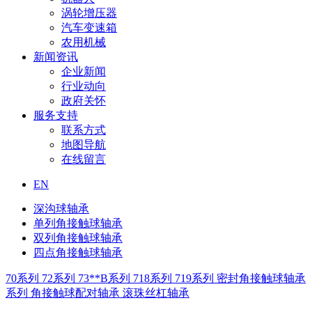
涡轮增压器
汽车变速箱
农用机械
新闻资讯
企业新闻
行业动向
政府关怀
服务支持
联系方式
地图导航
在线留言
EN
深沟球轴承
单列角接触球轴承
双列角接触球轴承
四点角接触球轴承
70系列
72系列
73**B系列
718系列
719系列
密封角接触球轴承
系列
角接触球配对轴承
滚珠丝杠轴承