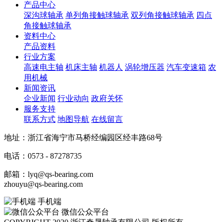
产品中心
深沟球轴承
单列角接触球轴承
双列角接触球轴承
四点
角接触球轴承
资料中心
产品资料
行业方案
高速电主轴
机床主轴
机器人
涡轮增压器
汽车变速箱
农
用机械
新闻资讯
企业新闻
行业动向
政府关怀
服务支持
联系方式
地图导航
在线留言
地址：浙江省海宁市马桥经编园区经丰路68号
电话：0573 - 87278735
邮箱：lyq@qs-bearing.com
zhouyu@qs-bearing.com
手机端
微信公众平台