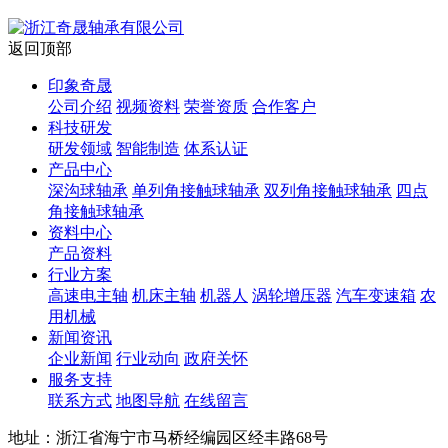
返回顶部
印象奇晟
公司介绍
视频资料
荣誉资质
合作客户
科技研发
研发领域
智能制造
体系认证
产品中心
深沟球轴承
单列角接触球轴承
双列角接触球轴承
四点
角接触球轴承
资料中心
产品资料
行业方案
高速电主轴
机床主轴
机器人
涡轮增压器
汽车变速箱
农
用机械
新闻资讯
企业新闻
行业动向
政府关怀
服务支持
联系方式
地图导航
在线留言
地址：浙江省海宁市马桥经编园区经丰路68号