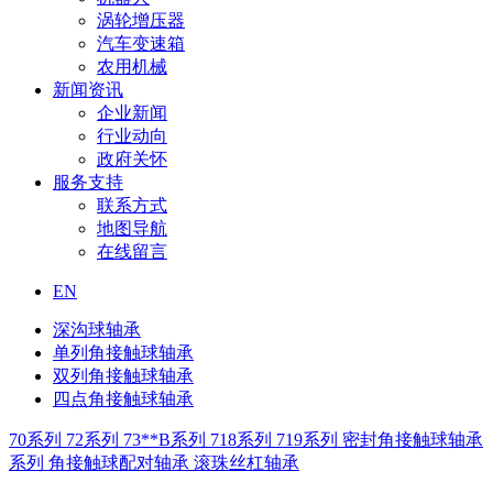
涡轮增压器
汽车变速箱
农用机械
新闻资讯
企业新闻
行业动向
政府关怀
服务支持
联系方式
地图导航
在线留言
EN
深沟球轴承
单列角接触球轴承
双列角接触球轴承
四点角接触球轴承
70系列
72系列
73**B系列
718系列
719系列
密封角接触球轴承
系列
角接触球配对轴承
滚珠丝杠轴承