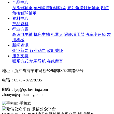
产品中心
深沟球轴承
单列角接触球轴承
双列角接触球轴承
四点
角接触球轴承
资料中心
产品资料
行业方案
高速电主轴
机床主轴
机器人
涡轮增压器
汽车变速箱
农
用机械
新闻资讯
企业新闻
行业动向
政府关怀
服务支持
联系方式
地图导航
在线留言
地址：浙江省海宁市马桥经编园区经丰路68号
电话：0573 - 87278735
邮箱：lyq@qs-bearing.com
zhouyu@qs-bearing.com
手机端
微信公众平台