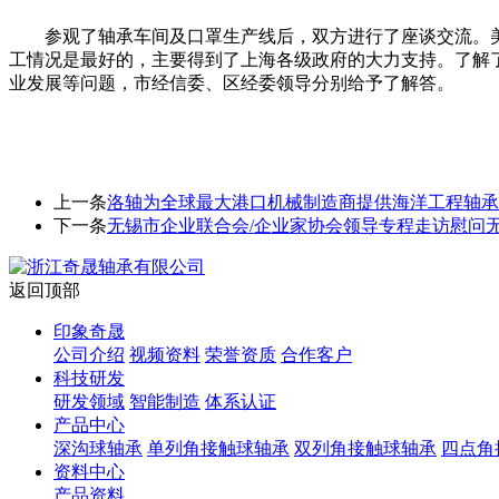
参观了轴承车间及口罩生产线后，双方进行了座谈交流。美
工情况是最好的，主要得到了上海各级政府的大力支持。了解
业发展等问题，市经信委、区经委领导分别给予了解答。
上一条
洛轴为全球最大港口机械制造商提供海洋工程轴承
下一条
无锡市企业联合会/企业家协会领导专程走访慰问
返回顶部
印象奇晟
公司介绍
视频资料
荣誉资质
合作客户
科技研发
研发领域
智能制造
体系认证
产品中心
深沟球轴承
单列角接触球轴承
双列角接触球轴承
四点角
资料中心
产品资料