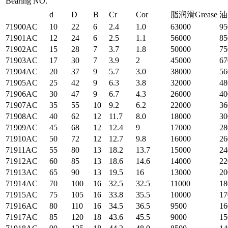
Bearing NO.
d
D
B
Cr
Cor
脂润滑Grease
油
71900AC
10
22
6
2.4
1.0
63000
95
71901AC
12
24
6
2.5
1.1
56000
85
71902AC
15
28
7
3.7
1.8
50000
75
71903AC
17
30
7
3.9
2
45000
67
71904AC
20
37
9
5.7
3.0
38000
56
71905AC
25
42
9
6.3
3.8
32000
48
71906AC
30
47
9
6.7
4.3
26000
40
71907AC
35
55
10
9.2
6.2
22000
36
71908AC
40
62
12
11.7
8.0
18000
30
71909AC
45
68
12
12.4
9
17000
28
71910AC
50
72
12
12.7
9.8
16000
26
71911AC
55
80
13
18.2
13.7
15000
24
71912AC
60
85
13
18.6
14.6
14000
22
71913AC
65
90
13
19.5
16
13000
20
71914AC
70
100
16
32.5
32.5
11000
18
71915AC
75
105
16
33.8
35.5
10000
17
71916AC
80
110
16
34.5
36.5
9500
16
71917AC
85
120
18
43.6
45.5
9000
15