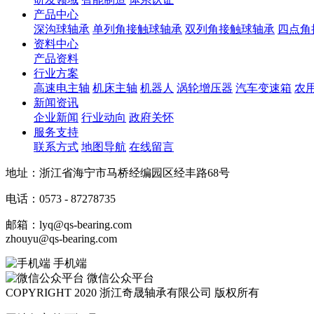
产品中心
深沟球轴承
单列角接触球轴承
双列角接触球轴承
四点角
资料中心
产品资料
行业方案
高速电主轴
机床主轴
机器人
涡轮增压器
汽车变速箱
农
新闻资讯
企业新闻
行业动向
政府关怀
服务支持
联系方式
地图导航
在线留言
地址：浙江省海宁市马桥经编园区经丰路68号
电话：0573 - 87278735
邮箱：lyq@qs-bearing.com
zhouyu@qs-bearing.com
手机端
微信公众平台
COPYRIGHT 2020 浙江奇晟轴承有限公司 版权所有