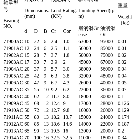
轴承型
重量
号
Dimensions:
Load Rating:
Limiting Speed(rp
(mm)
(KN)
m)
Weight
Bearing
（kg)
NO.
脂润滑Gr
油润滑
d
D
B
Cr
Cor
ease
Oil
71900AC
10
22
6
2.4
1.0
63000
95000
0.01
71901AC
12
24
6
2.5
1.1
56000
85000
0.01
71902AC
15
28
7
3.7
1.8
50000
75000
0.02
71903AC
17
30
7
3.9
2
45000
67000
0.02
71904AC
20
37
9
5.7
3.0
38000
56000
0.04
71905AC
25
42
9
6.3
3.8
32000
48000
0.04
71906AC
30
47
9
6.7
4.3
26000
40000
0.05
71907AC
35
55
10
9.2
6.2
22000
36000
0.07
71908AC
40
62
12
11.7
8.0
18000
30000
0.11
71909AC
45
68
12
12.4
9
17000
28000
0.126
71910AC
50
72
12
12.7
9.8
16000
26000
0.129
71911AC
55
80
13
18.2
13.7
15000
24000
0.174
71912AC
60
85
13
18.6
14.6
14000
22000
0.187
71913AC
65
90
13
19.5
16
13000
20000
0.2
71914AC
70
100
16
32.5
32.5
11000
18000
0.34