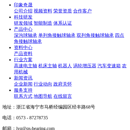
印象奇晟
公司介绍
视频资料
荣誉资质
合作客户
科技研发
研发领域
智能制造
体系认证
产品中心
深沟球轴承
单列角接触球轴承
双列角接触球轴承
四点
角接触球轴承
资料中心
产品资料
行业方案
高速电主轴
机床主轴
机器人
涡轮增压器
汽车变速箱
农
用机械
新闻资讯
企业新闻
行业动向
政府关怀
服务支持
联系方式
地图导航
在线留言
地址：浙江省海宁市马桥经编园区经丰路68号
电话：0573 - 87278735
邮箱：lyq@qs-bearing.com