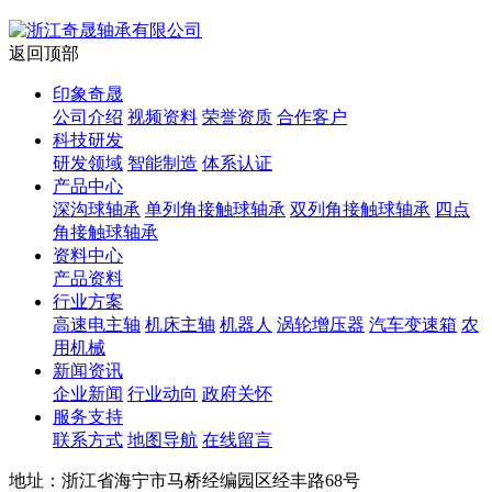
返回顶部
印象奇晟
公司介绍
视频资料
荣誉资质
合作客户
科技研发
研发领域
智能制造
体系认证
产品中心
深沟球轴承
单列角接触球轴承
双列角接触球轴承
四点
角接触球轴承
资料中心
产品资料
行业方案
高速电主轴
机床主轴
机器人
涡轮增压器
汽车变速箱
农
用机械
新闻资讯
企业新闻
行业动向
政府关怀
服务支持
联系方式
地图导航
在线留言
地址：浙江省海宁市马桥经编园区经丰路68号