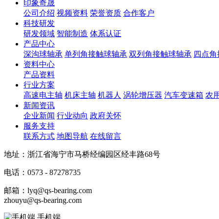
印象奇晟
公司介绍
视频资料
荣誉资质
合作客户
科技研发
研发领域
智能制造
体系认证
产品中心
深沟球轴承
单列角接触球轴承
双列角接触球轴承
四点角
资料中心
产品资料
行业方案
高速电主轴
机床主轴
机器人
涡轮增压器
汽车变速箱
农
新闻资讯
企业新闻
行业动向
政府关怀
服务支持
联系方式
地图导航
在线留言
地址：浙江省海宁市马桥经编园区经丰路68号
电话：0573 - 87278735
邮箱：lyq@qs-bearing.com
zhouyu@qs-bearing.com
手机端