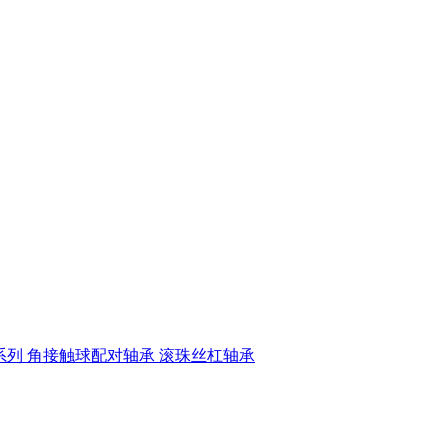
系列
角接触球配对轴承
滚珠丝杠轴承