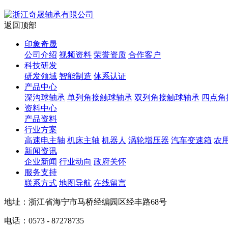
返回顶部
印象奇晟
公司介绍
视频资料
荣誉资质
合作客户
科技研发
研发领域
智能制造
体系认证
产品中心
深沟球轴承
单列角接触球轴承
双列角接触球轴承
四点角
资料中心
产品资料
行业方案
高速电主轴
机床主轴
机器人
涡轮增压器
汽车变速箱
农
新闻资讯
企业新闻
行业动向
政府关怀
服务支持
联系方式
地图导航
在线留言
地址：浙江省海宁市马桥经编园区经丰路68号
电话：0573 - 87278735